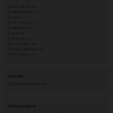
Firmy i usługi
(0)
Nieruchomości
(1)
Praca
(1)
Dom i ogród
(0)
Elektronika
(0)
Moda
(0)
Dla dzieci
(1)
Sport i hobby
(0)
Muzyka i edukacja
(0)
Pomoc&NGO
(0)
Schowek
Twój schowek jest pusty
Szukaj po tagach