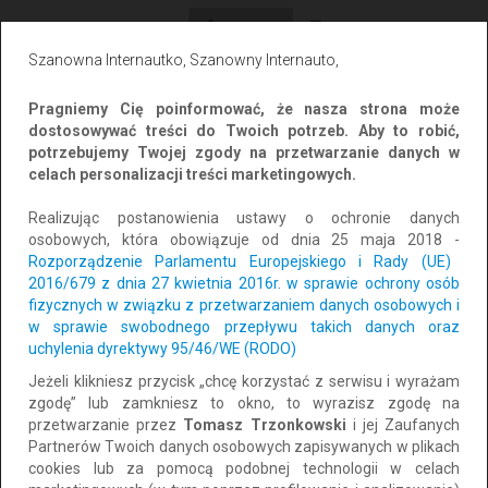
Wszystkie
Prywatne
Firmowe
Szanowna Internautko, Szanowny Internauto,
Sortuj po:
Najnowsze
Pragniemy Cię poinformować, że nasza strona może
dostosowywać treści do Twoich potrzeb. Aby to robić,
potrzebujemy Twojej zgody na przetwarzanie danych w
celach personalizacji treści marketingowych.
Realizując postanowienia ustawy o ochronie danych
osobowych, która obowiązuje od dnia 25 maja 2018 -
Rozporządzenie Parlamentu Europejskiego i Rady (UE)
2016/679 z dnia 27 kwietnia 2016r. w sprawie ochrony osób
fizycznych w związku z przetwarzaniem danych osobowych i
w sprawie swobodnego przepływu takich danych oraz
uchylenia dyrektywy 95/46/WE (RODO)
Szybka i bezpłatna obsługa pożyczki.
Jeżeli klikniesz przycisk „chcę korzystać z serwisu i wyrażam
Lokalizacja: Krasiczyn
CAŁY KRAJ
zgodę” lub zamkniesz to okno, to wyrazisz zgodę na
Dodano: 2026-08-04 13:22:37
przetwarzanie przez
Tomasz Trzonkowski
i jej Zaufanych
Partnerów Twoich danych osobowych zapisywanych w plikach
5 000 zł
cookies lub za pomocą podobnej technologii w celach
Dodaj do schowka