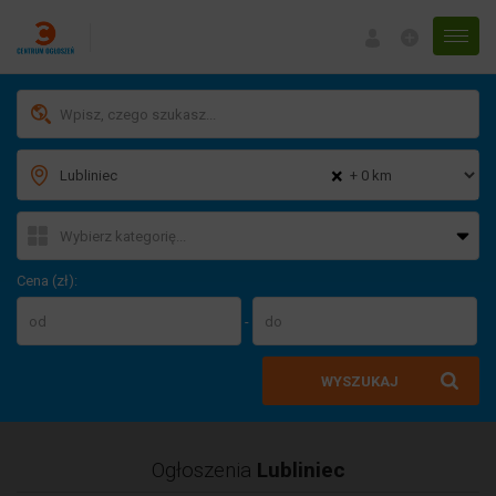
Menu
×
Cena (zł):
-
WYSZUKAJ
Ogłoszenia
Lubliniec