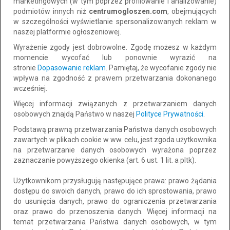
marketingowych (w tym poprzez profilowanie i analizowanie)
do negocjacji
podmiotów innych niż
centrumogloszen.com
, obejmujących
w szczególności wyświetlanie spersonalizowanych reklam w
naszej platformie ogłoszeniowej.
Wyrażenie zgody jest dobrowolne. Zgodę możesz w każdym
momencie wycofać lub ponownie wyrazić na
stronie
Dopasowanie reklam
. Pamiętaj, że wycofanie zgody nie
wpływa na zgodność z prawem przetwarzania dokonanego
wcześniej.
Więcej informacji związanych z przetwarzaniem danych
osobowych znajdą Państwo w naszej
Polityce Prywatności
.
Podstawą prawną przetwarzania Państwa danych osobowych
„Unikalna nieruchomość z dwoma
zawartych w plikach cookie w ww. celu, jest zgoda użytkownika
niezależnymi domami – idealna dla dwóch
na przetwarzanie danych osobowych wyrażona poprzez
pokoleń (rodzice + dzieci) lub dom +
zaznaczanie powyższego okienka (art. 6 ust. 1 lit. a pltk).
inwestycja pod wynajem”
Użytkownikom przysługują następujące prawa: prawo żądania
Lokalizacja: Piaseczno
CAŁY KRAJ
dostępu do swoich danych, prawo do ich sprostowania, prawo
Dodano: 2026-08-03 07:10:49
do usunięcia danych, prawo do ograniczenia przetwarzania
oraz prawo do przenoszenia danych. Więcej informacji na
temat przetwarzania Państwa danych osobowych, w tym
2 900 000 zł
Dodaj do schowka