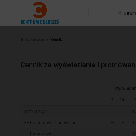
Stron
Strona główna
›
Cennik
Cennik za wyświetlanie i promowan
Wyświetlan
7
14
Firmy i usługi
–
–
0.
|–– Remontowo-budowlane
–
–
0.
|–– Doradztwo
–
–
0.