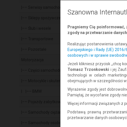
|–– Serwisy samochodowe
–
–
0.
Szanowna Internaut
|–– Sklepy spożywcze
–
–
0.
Pragniemy Cię poinformować, ż
|–– Ślub i wesele
–
–
0.
zgody na przetwarzanie danych 
|–– Transportowe
–
–
0.
Realizując postanowienia ustaw
|–– Pozostałe
–
–
0.
Europejskiego i Rady (UE) 2016
osobowych i w sprawie swobodne
Motoryzacja
–
–
0.
Jeżeli klikniesz przycisk „chcę
Tomasz Trzonkowski
i jej Za
|–– Części samochodowe
–
–
0.
technologii w celach marketin
|–– Motocykle i skutery
obejmujących w szczególności wy
–
–
0.
Wyrażenie zgody jest dobrowol
| |–– BMW
–
–
0.
Pamiętaj, że wycofanie zgody n
|–– Pojazdy zabytkowe
–
–
0.
Więcej informacji związanych z
Podstawą prawną przetwarzani
|–– Samochody ciężarowe
–
–
0.
przetwarzanie danych osobowych w
|–– Samochody osobowe
–
–
0.