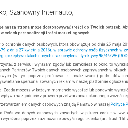
00 zł
–
0.00 zł
3.00 zł
5.00 zł
3.00 zł
5.00
ko, Szanowny Internauto,
00 zł
–
0.00 zł
3.00 zł
5.00 zł
3.00 zł
5.00
e nasza strona może dostosowywać treści do Twoich potrzeb. Aby
00 zł
–
0.00 zł
3.00 zł
5.00 zł
3.00 zł
5.00
w celach personalizacji treści marketingowych.
00 zł
–
0.00 zł
3.00 zł
5.00 zł
3.00 zł
5.00
y o ochronie danych osobowych, która obowiązuje od dnia 25 maja 20
00 zł
–
0.00 zł
3.00 zł
5.00 zł
3.00 zł
5.00
/679 z dnia 27 kwietnia 2016r. w sprawie ochrony osób fizycznych w 
go przepływu takich danych oraz uchylenia dyrektywy 95/46/WE (ROD
00 zł
–
0.00 zł
3.00 zł
5.00 zł
3.00 zł
5.00
 korzystać z serwisu i wyrażam zgodę” lub zamkniesz to okno, to wyraz
ufanych Partnerów Twoich danych osobowych zapisywanych w plikach
00 zł
–
0.00 zł
3.00 zł
5.00 zł
3.00 zł
5.00
gowych (w tym poprzez profilowanie i analizowanie) podmiotów in
świetlanie spersonalizowanych reklam w naszej platformie ogłoszeni
00 zł
–
0.00 zł
3.00 zł
5.00 zł
3.00 zł
5.00
ne. Zgodę możesz w każdym momencie wycofać lub ponownie wyrazić
00 zł
–
0.00 zł
3.00 zł
5.00 zł
3.00 zł
5.00
ie wpływa na zgodność z prawem przetwarzania dokonanego wcześniej
00 zł
–
0.00 zł
3.00 zł
5.00 zł
3.00 zł
5.00
 przetwarzaniem danych osobowych znajdą Państwo w naszej
Polityce 
a Państwa danych osobowych zawartych w plikach cookie w ww. ce
00 zł
–
0.00 zł
3.00 zł
5.00 zł
3.00 zł
5.00
yrażona poprzez zaznaczanie powyższego okienka (art. 6 ust. 1 lit. a 
00 zł
–
0.00 zł
3.00 zł
5.00 zł
3.00 zł
5.00