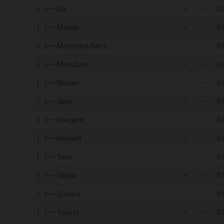
| |–– Kia
–
–
0.
| |–– Mazda
–
–
0.
| |–– Mercedes-Benz
–
–
0.
| |–– Mitsubishi
–
–
0.
| |–– Nissan
–
–
0.
| |–– Opel
–
–
0.
| |–– Peugeot
–
–
0.
| |–– Renault
–
–
0.
| |–– Seat
–
–
0.
| |–– Skoda
–
–
0.
| |–– Subaru
–
–
0.
| |–– Toyota
–
–
0.