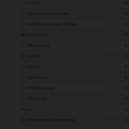
| |–– Inne
–
–
0.
|–– Samochody terenowe
–
–
0.
|–– Ciągniki i maszyny rolnicze
–
–
0.
Nieruchomości
–
–
0.
|–– Mieszkania
–
–
0.
|–– Domy
–
–
0.
|–– Działki
–
–
0.
|–– Lokal/biuro
–
–
0.
|–– Parking/garaż
–
–
0.
|–– Pozostałe
–
–
0.
Praca
–
–
0.
|–– Programiści - Informatycy
–
–
0.