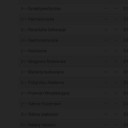
|–– Detektywistyczne
–
–
0.
|–– Farmaceutyka
–
–
0.
|–– Florystyka-Dekoracje
–
–
0.
|–– Gastronomiczne
–
–
0.
|–– Hurtownie
–
–
0.
|–– Księgowo-finansowe
–
–
0.
|–– Markety budowlane
–
–
0.
|–– Poligrafia i Reklama
–
–
0.
|–– Prawne i Windykacyjne
–
–
0.
|–– Salony fryzjerskie
–
–
0.
|–– Salony piękności
–
–
0.
|–– Salony tatuażu
–
–
0.