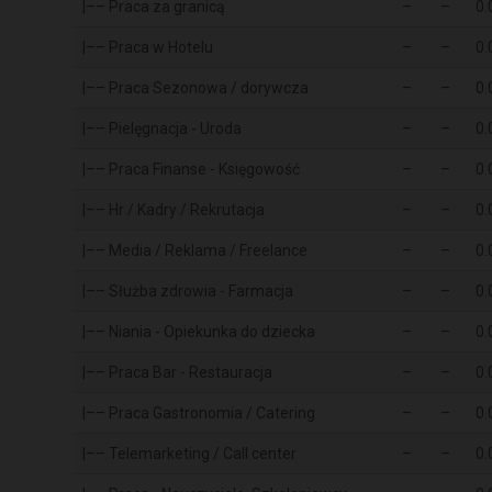
|–– Praca za granicą
–
–
0.
|–– Praca w Hotelu
–
–
0.
|–– Praca Sezonowa / dorywcza
–
–
0.
|–– Pielęgnacja - Uroda
–
–
0.
|–– Praca Finanse - Księgowość
–
–
0.
|–– Hr / Kadry / Rekrutacja
–
–
0.
|–– Media / Reklama / Freelance
–
–
0.
|–– Służba zdrowia - Farmacja
–
–
0.
|–– Niania - Opiekunka do dziecka
–
–
0.
|–– Praca Bar - Restauracja
–
–
0.
|–– Praca Gastronomia / Catering
–
–
0.
|–– Telemarketing / Call center
–
–
0.