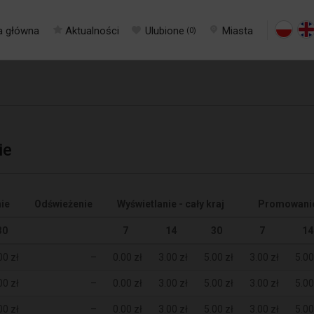
a główna
Aktualności
Ulubione
Miasta
(
0
)
ie
ie
Odświeżenie
Wyświetlanie - cały kraj
Promowanie 
30
7
14
30
7
14
00 zł
–
0.00 zł
3.00 zł
5.00 zł
3.00 zł
5.00
00 zł
–
0.00 zł
3.00 zł
5.00 zł
3.00 zł
5.00
00 zł
–
0.00 zł
3.00 zł
5.00 zł
3.00 zł
5.00