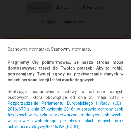
Wszystkie
Prywatne
Firmowe
Sortuj po:
Najnowsze
WYRÓŻNIONE
Szanowna Internautko, Szanowny Internauto,
Pragniemy Cię poinformować, że nasza strona może
dostosowywać treści do Twoich potrzeb. Aby to robić,
potrzebujemy Twojej zgody na przetwarzanie danych w
celach personalizacji treści marketingowych.
Realizując postanowienia ustawy o ochronie danych
Usługi BHP w pełnym zakresie
osobowych, która obowiązuje od dnia 25 maja 2018 -
Rozporządzenie Parlamentu Europejskiego i Rady (UE)
Lokalizacja: Bartoszyce
CAŁY KRAJ
2016/679 z dnia 27 kwietnia 2016r. w sprawie ochrony osób
Dodano: 2025-10-07 07:10:37
fizycznych w związku z przetwarzaniem danych osobowych i
w sprawie swobodnego przepływu takich danych oraz
60 zł
uchylenia dyrektywy 95/46/WE (RODO)
Dodaj do schowka