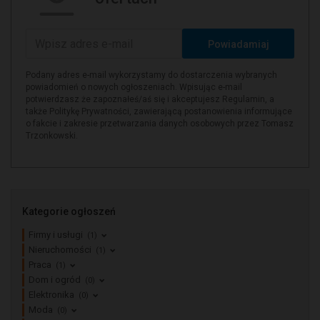
Powiadamiaj
Podany adres e-mail wykorzystamy do dostarczenia wybranych
powiadomień o nowych ogłoszeniach. Wpisując e-mail
potwierdzasz że zapoznałeś/aś się i akceptujesz Regulamin, a
także Politykę Prywatności, zawierającą postanowienia informujące
o fakcie i zakresie przetwarzania danych osobowych przez Tomasz
Trzonkowski.
Kategorie ogłoszeń
Firmy i usługi
(1)
Nieruchomości
(1)
Praca
(1)
Dom i ogród
(0)
Elektronika
(0)
Moda
(0)