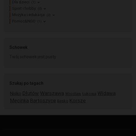
Dla dzieci
(1)
Sport i hobby
(0)
Muzyka i edukacja
(0)
Pomoc&NGO
(1)
Schowek
Twój schowek jest pusty
Szukaj po tagach
Dłutów
Warszawa
Widawa
Nisko
Wrocław
Łukowa
Męcinka
Bartoszyce
Korsze
Besko