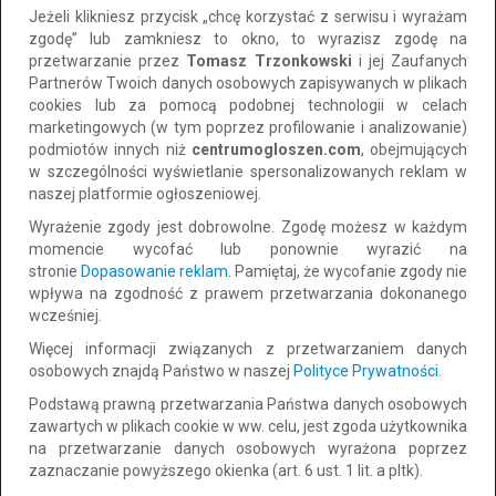
Jeżeli klikniesz przycisk „chcę korzystać z serwisu i wyrażam
do negocjacji
zgodę” lub zamkniesz to okno, to wyrazisz zgodę na
przetwarzanie przez
Tomasz Trzonkowski
i jej Zaufanych
Partnerów Twoich danych osobowych zapisywanych w plikach
cookies lub za pomocą podobnej technologii w celach
marketingowych (w tym poprzez profilowanie i analizowanie)
podmiotów innych niż
centrumogloszen.com
, obejmujących
w szczególności wyświetlanie spersonalizowanych reklam w
naszej platformie ogłoszeniowej.
Wyrażenie zgody jest dobrowolne. Zgodę możesz w każdym
momencie wycofać lub ponownie wyrazić na
stronie
Dopasowanie reklam
. Pamiętaj, że wycofanie zgody nie
Szybka i bezpłatna obsługa pożyczki.
wpływa na zgodność z prawem przetwarzania dokonanego
wcześniej.
Lokalizacja: Krasiczyn
CAŁY KRAJ
Więcej informacji związanych z przetwarzaniem danych
Dodano: 2026-08-04 13:22:37
osobowych znajdą Państwo w naszej
Polityce Prywatności
.
Podstawą prawną przetwarzania Państwa danych osobowych
5 000 zł
Dodaj do schowka
zawartych w plikach cookie w ww. celu, jest zgoda użytkownika
na przetwarzanie danych osobowych wyrażona poprzez
do negocjacji
zaznaczanie powyższego okienka (art. 6 ust. 1 lit. a pltk).