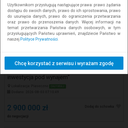
Użytkownikom przysługują następujące prawa: prawo żądania
dostępu do swoich danych, prawo do ich sprostowania, prawo
do usunięcia danych, prawo do ograniczenia przetwarzania
oraz prawo do przenoszenia danych. Więcej informacji na
temat przetwarzania Państwa danych osobowych, w tym
przysługujących Państwu uprawnień, znajdziecie Państwo w
naszej
Polityce Prywatności
.
„Unikalna nieruchomość z dwoma
Chcę korzystać z serwisu i wyrażam zgodę
niezależnymi domami – idealna dla dwóch
pokoleń (rodzice + dzieci) lub dom +
inwestycja pod wynajem”
Lokalizacja: Piaseczno
CAŁY KRAJ
Dodano: 2026-08-03 07:10:49
2 900 000 zł
Dodaj do schowka
do negocjacji