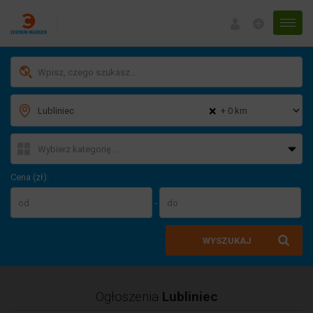
Menu
×
Cena (zł):
-
WYSZUKAJ
Ogłoszenia
Lubliniec