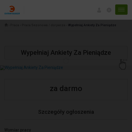
Menu
›
Praca
›
Praca Sezonowa / dorywcza
›
Wypełniaj Ankiety Za Pieniądze
Wypełniaj Ankiety Za Pieniądze
za darmo
Szczegóły ogłoszenia
Wymiar pracy