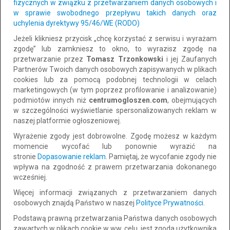
fizycznych w związku z przetwarzaniem danych osobowych i
Na stronie mogą zarejestrować się osoby w wieku od 15 do 75 lat.
w sprawie swobodnego przepływu takich danych oraz
Zdobyte punkty możemy w łatwy
uchylenia dyrektywy 95/46/WE (RODO)
sposób wymienić na nagrody:
Jeżeli klikniesz przycisk „chcę korzystać z serwisu i wyrażam
zgodę” lub zamkniesz to okno, to wyrazisz zgodę na
- Doładowanie telefonu od 4000 pkt
przetwarzanie przez
Tomasz Trzonkowski
i jej Zaufanych
Partnerów Twoich danych osobowych zapisywanych w plikach
- Zalando 25 zł od 5000 pkt
cookies lub za pomocą podobnej technologii w celach
marketingowych (w tym poprzez profilowanie i analizowanie)
- Fundacja od 5000 pkt
podmiotów innych niż
centrumogloszen.com
, obejmujących
w szczególności wyświetlanie spersonalizowanych reklam w
- Bidon od 8000 pkt
naszej platformie ogłoszeniowej.
Wyrażenie zgody jest dobrowolne. Zgodę możesz w każdym
- Kubek termiczny od 9000 pkt
momencie wycofać lub ponownie wyrazić na
stronie
Dopasowanie reklam
. Pamiętaj, że wycofanie zgody nie
- Zalando 50 zł od 10000 pkt
wpływa na zgodność z prawem przetwarzania dokonanego
wcześniej.
- Przelew bankowy 50 zł od 10000 pkt
Więcej informacji związanych z przetwarzaniem danych
osobowych znajdą Państwo w naszej
Polityce Prywatności
.
Podstawą prawną przetwarzania Państwa danych osobowych
Kategoria:
zawartych w plikach cookie w ww. celu, jest zgoda użytkownika