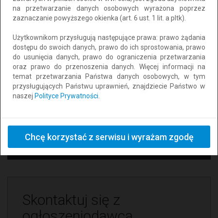
Praca Sezonowa / dorywcza
na przetwarzanie danych osobowych wyrażona poprzez
zaznaczanie powyższego okienka (art. 6 ust. 1 lit. a pltk).
Typ transakcji:
Inne
Użytkownikom przysługują następujące prawa: prawo żądania
dostępu do swoich danych, prawo do ich sprostowania, prawo
Oferta od:
do usunięcia danych, prawo do ograniczenia przetwarzania
Osoby prywatnej
oraz prawo do przenoszenia danych. Więcej informacji na
temat przetwarzania Państwa danych osobowych, w tym
Miejscowość:
przysługujących Państwu uprawnień, znajdziecie Państwo w
Łódź
naszej
Polityce Prywatności
.
Województwo:
łódzkie
E-mail:
Chcę korzystać z serwisu i wyrażam zgodę
cezaryklimczyk@mail.com
Skontaktuj się z
ogłoszeniodawcą