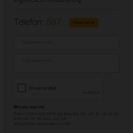
Telefon:
507...
Pokaż numer
Adres
e-
mail
*
Treść
wiadomości
*
Dodaj załącznik
Dopuszczalne typy plików: jpg, jpeg, png, doc, pdf, gif, zip, rar, tar,
html, swf, txt, xls, docx, xlsx, odt
Maksymalny rozmiar pliku to 2 MB