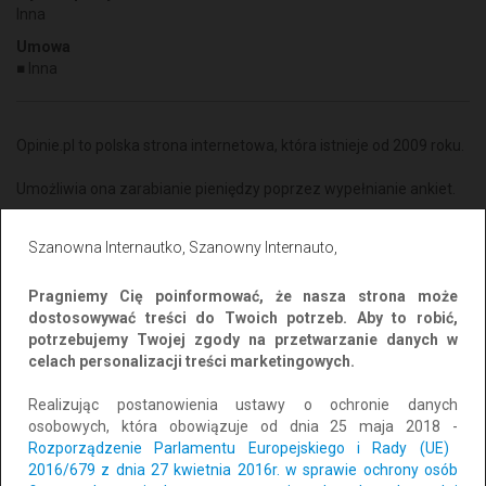
Inna
Umowa
Inna
Opinie.pl to polska strona internetowa, która istnieje od 2009 roku.
Umożliwia ona zarabianie pieniędzy poprzez wypełnianie ankiet.
Aby się zarejestrować wystarczy kliknąć tutaj:
Szanowna Internautko, Szanowny Internauto,
https://rejestracja.opinie.pl/zapros.htm?u=76826221
Pragniemy Cię poinformować, że nasza strona może
Wybieramy swoją płeć i datę urodzenia. Po chwili już jesteśmy
dostosowywać treści do Twoich potrzeb. Aby to robić,
użytkownikiem serwisu.
potrzebujemy Twojej zgody na przetwarzanie danych w
celach personalizacji treści marketingowych.
Na nasz adres e-mail będą teraz przychodzić ankiety za które
dostaniemy wynagrodzenie.
Realizując postanowienia ustawy o ochronie danych
osobowych, która obowiązuje od dnia 25 maja 2018 -
Najczęściej jest to kwota 4-5 zł czyli 800-1000 punktów za wzięcie
Rozporządzenie Parlamentu Europejskiego i Rady (UE)
udziału w krótkim badaniu.
2016/679 z dnia 27 kwietnia 2016r. w sprawie ochrony osób