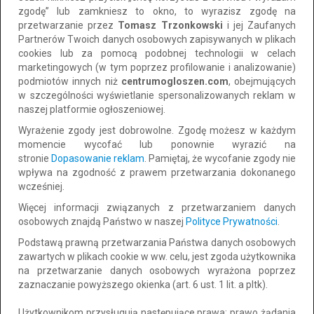
zgodę” lub zamkniesz to okno, to wyrazisz zgodę na
do negocjacji
przetwarzanie przez
Tomasz Trzonkowski
i jej Zaufanych
Partnerów Twoich danych osobowych zapisywanych w plikach
cookies lub za pomocą podobnej technologii w celach
marketingowych (w tym poprzez profilowanie i analizowanie)
podmiotów innych niż
centrumogloszen.com
, obejmujących
w szczególności wyświetlanie spersonalizowanych reklam w
naszej platformie ogłoszeniowej.
Wyrażenie zgody jest dobrowolne. Zgodę możesz w każdym
momencie wycofać lub ponownie wyrazić na
stronie
Dopasowanie reklam
. Pamiętaj, że wycofanie zgody nie
wpływa na zgodność z prawem przetwarzania dokonanego
Szybka i bezpłatna obsługa pożyczki.
wcześniej.
Więcej informacji związanych z przetwarzaniem danych
Lokalizacja: Krasiczyn
CAŁY KRAJ
osobowych znajdą Państwo w naszej
Polityce Prywatności
.
Dodano: 2026-08-04 13:22:37
Podstawą prawną przetwarzania Państwa danych osobowych
zawartych w plikach cookie w ww. celu, jest zgoda użytkownika
5 000 zł
Dodaj do schowka
na przetwarzanie danych osobowych wyrażona poprzez
do negocjacji
zaznaczanie powyższego okienka (art. 6 ust. 1 lit. a pltk).
Użytkownikom przysługują następujące prawa: prawo żądania