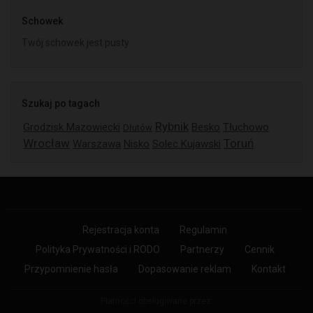
Schowek
Twój schowek jest pusty
Szukaj po tagach
Rybnik
Grodzisk Mazowiecki
Besko
Tłuchowo
Dłutów
Wrocław
Toruń
Warszawa
Nisko
Solec Kujawski
Rejestracja konta
Regulamin
Polityka Prywatności i RODO
Partnerzy
Cennik
Przypomnienie hasła
Dopasowanie reklam
Kontakt
Płatności obsługiwane przez: