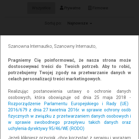
Wszystkie
Prywatne
Firmowe
Sortuj po:
Najnowsze
WYRÓŻNIONE
Szanowna Internautko, Szanowny Internauto,
Pragniemy Cię poinformować, że nasza strona może
dostosowywać treści do Twoich potrzeb. Aby to robić,
potrzebujemy Twojej zgody na przetwarzanie danych w
celach personalizacji treści marketingowych.
Realizując postanowienia ustawy o ochronie danych
osobowych, która obowiązuje od dnia 25 maja 2018 -
Usługi BHP w pełnym zakresie
Rozporządzenie Parlamentu Europejskiego i Rady (UE)
2016/679 z dnia 27 kwietnia 2016r. w sprawie ochrony osób
Lokalizacja: Bartoszyce
CAŁY KRAJ
fizycznych w związku z przetwarzaniem danych osobowych i
Dodano: 2025-10-07 07:10:37
w sprawie swobodnego przepływu takich danych oraz
uchylenia dyrektywy 95/46/WE (RODO)
60 zł
Dodaj do schowka
Jeżeli klikniesz przycisk „chcę korzystać z serwisu i wyrażam