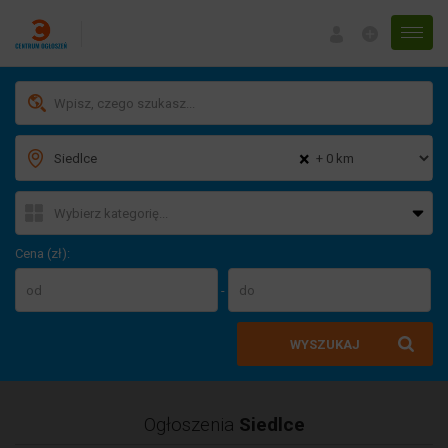
Menu
×
Cena (zł):
-
WYSZUKAJ
Ogłoszenia
Siedlce