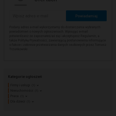
Powiadamiaj
Podany adres e-mail wykorzystamy do dostarczenia wybranych
powiadomień o nowych ogłoszeniach. Wpisując e-mail
potwierdzasz że zapoznałeś/aś się i akceptujesz Regulamin, a
także Politykę Prywatności, zawierającą postanowienia informujące
o fakcie i zakresie przetwarzania danych osobowych przez Tomasz
Trzonkowski.
Kategorie ogłoszeń
Firmy i usługi
(1)
Nieruchomości
(1)
Praca
(1)
Dla dzieci
(1)