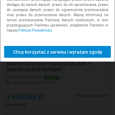
dostępu do swoich danych, prawo do ich sprostowania, prawo
do usunięcia danych, prawo do ograniczenia przetwarzania
oraz prawo do przenoszenia danych. Więcej informacji na
temat przetwarzania Państwa danych osobowych, w tym
przysługujących Państwu uprawnień, znajdziecie Państwo w
naszej
Polityce Prywatności
.
„Unikalna nieruchomość z dwoma
Chcę korzystać z serwisu i wyrażam zgodę
niezależnymi domami – idealna dla dwóch
pokoleń (rodzice + dzieci) lub dom +
inwestycja pod wynajem”
Lokalizacja: Piaseczno
CAŁY KRAJ
Dodano: 2026-08-03 07:10:49
2 900 000 zł
Dodaj do schowka
do negocjacji