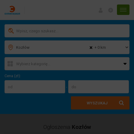
Menu
×
Cena (zł):
-
WYSZUKAJ
Ogłoszenia
Kozłów