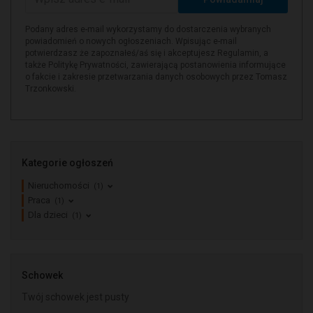
Podany adres e-mail wykorzystamy do dostarczenia wybranych
powiadomień o nowych ogłoszeniach. Wpisując e-mail
potwierdzasz że zapoznałeś/aś się i akceptujesz Regulamin, a
także Politykę Prywatności, zawierającą postanowienia informujące
o fakcie i zakresie przetwarzania danych osobowych przez Tomasz
Trzonkowski.
Kategorie ogłoszeń
Nieruchomości
(1)
Praca
(1)
Dla dzieci
(1)
Schowek
Twój schowek jest pusty