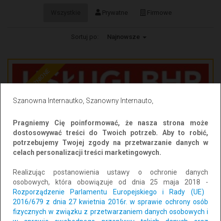
Wszystkie
Prywatne
Firmowe
Sortuj po:
Najnowsze
WYRÓŻNIONE
Szanowna Internautko, Szanowny Internauto,
Pragniemy Cię poinformować, że nasza strona może
dostosowywać treści do Twoich potrzeb. Aby to robić,
potrzebujemy Twojej zgody na przetwarzanie danych w
celach personalizacji treści marketingowych.
Usługi BHP w pełnym zakresie
Realizując postanowienia ustawy o ochronie danych
Lokalizacja: Bartoszyce
CAŁY KRAJ
osobowych, która obowiązuje od dnia 25 maja 2018 -
Dodano: 2025-10-07 07:10:37
Rozporządzenie Parlamentu Europejskiego i Rady (UE)
2016/679 z dnia 27 kwietnia 2016r. w sprawie ochrony osób
fizycznych w związku z przetwarzaniem danych osobowych i
60 zł
Dodaj do schowka