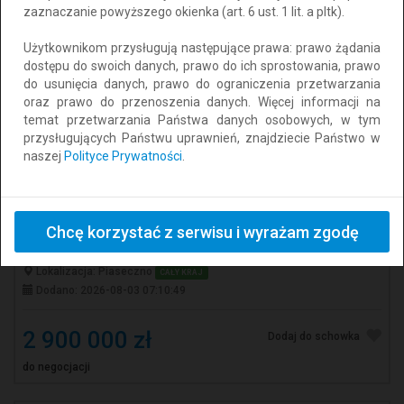
zaznaczanie powyższego okienka (art. 6 ust. 1 lit. a pltk).
Użytkownikom przysługują następujące prawa: prawo żądania
dostępu do swoich danych, prawo do ich sprostowania, prawo
do usunięcia danych, prawo do ograniczenia przetwarzania
oraz prawo do przenoszenia danych. Więcej informacji na
temat przetwarzania Państwa danych osobowych, w tym
przysługujących Państwu uprawnień, znajdziecie Państwo w
naszej
Polityce Prywatności
.
„Unikalna nieruchomość z dwoma
niezależnymi domami – idealna dla dwóch
pokoleń (rodzice + dzieci) lub dom +
Chcę korzystać z serwisu i wyrażam zgodę
inwestycja pod wynajem”
Lokalizacja: Piaseczno
CAŁY KRAJ
Dodano: 2026-08-03 07:10:49
2 900 000 zł
Dodaj do schowka
do negocjacji