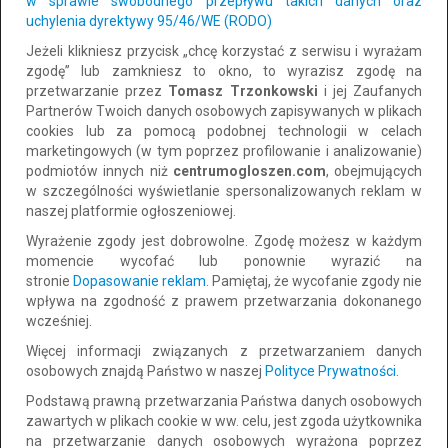
w sprawie swobodnego przepływu takich danych oraz
do negocjacji
uchylenia dyrektywy 95/46/WE (RODO)
Jeżeli klikniesz przycisk „chcę korzystać z serwisu i wyrażam
zgodę” lub zamkniesz to okno, to wyrazisz zgodę na
przetwarzanie przez
Tomasz Trzonkowski
i jej Zaufanych
Partnerów Twoich danych osobowych zapisywanych w plikach
cookies lub za pomocą podobnej technologii w celach
marketingowych (w tym poprzez profilowanie i analizowanie)
podmiotów innych niż
centrumogloszen.com
, obejmujących
w szczególności wyświetlanie spersonalizowanych reklam w
naszej platformie ogłoszeniowej.
Wyrażenie zgody jest dobrowolne. Zgodę możesz w każdym
momencie wycofać lub ponownie wyrazić na
Szybka i bezpłatna obsługa pożyczki.
stronie
Dopasowanie reklam
. Pamiętaj, że wycofanie zgody nie
Lokalizacja: Krasiczyn
wpływa na zgodność z prawem przetwarzania dokonanego
CAŁY KRAJ
Dodano: 2026-08-04 13:22:37
wcześniej.
Więcej informacji związanych z przetwarzaniem danych
5 000 zł
osobowych znajdą Państwo w naszej
Polityce Prywatności
.
Dodaj do schowka
Podstawą prawną przetwarzania Państwa danych osobowych
do negocjacji
zawartych w plikach cookie w ww. celu, jest zgoda użytkownika
na przetwarzanie danych osobowych wyrażona poprzez