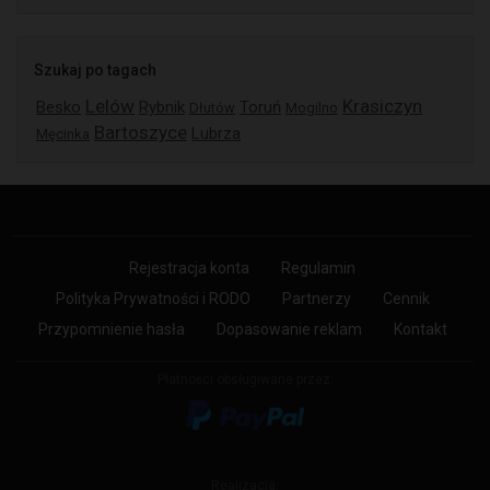
Szukaj po tagach
Lelów
Krasiczyn
Besko
Rybnik
Toruń
Dłutów
Mogilno
Bartoszyce
Lubrza
Męcinka
Rejestracja konta
Regulamin
Polityka Prywatności i RODO
Partnerzy
Cennik
Przypomnienie hasła
Dopasowanie reklam
Kontakt
Płatności obsługiwane przez:
Realizacja: