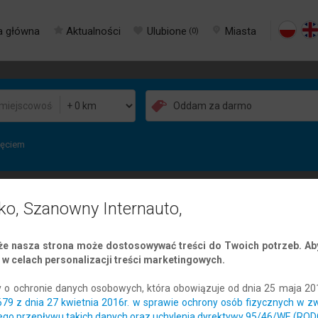
a główna
Aktualności
Ulubione
Miasta
(
0
)
jęciem
ko, Szanowny Internauto,
mo
Wszystkie
Prywatne
Firmowe
e nasza strona może dostosowywać treści do Twoich potrzeb. Aby
w celach personalizacji treści marketingowych.
ń nie pasuje do wymaganych kryteriów.
y o ochronie danych osobowych, która obowiązuje od dnia 25 maja 20
/679 z dnia 27 kwietnia 2016r. w sprawie ochrony osób fizycznych w 
go przepływu takich danych oraz uchylenia dyrektywy 95/46/WE (ROD