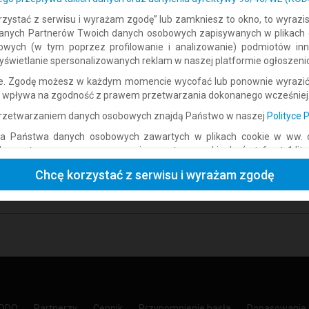
 korzystać z serwisu i wyrażam zgodę” lub zamkniesz to okno, to wyraz
ufanych Partnerów Twoich danych osobowych zapisywanych w plikach
gowych (w tym poprzez profilowanie i analizowanie) podmiotów in
świetlanie spersonalizowanych reklam w naszej platformie ogłoszeni
Powiadomimy Cię na e-mail o
n
ne. Zgodę możesz w każdym momencie wycofać lub ponownie wyrazić
ie wpływa na zgodność z prawem przetwarzania dokonanego wcześniej
 przetwarzaniem danych osobowych znajdą Państwo w naszej
Polityce 
a Państwa danych osobowych zawartych w plikach cookie w ww. ce
yrażona poprzez zaznaczanie powyższego okienka (art. 6 ust. 1 lit. a 
Podany adres e-mail wykorzystamy do dostarczenia wybranych powiad
zapoznałeś/aś się i akceptujesz Regulamin, a także Politykę Prywatnośc
Chcę korzystać z serwisu i wyrażam zgodę
ujące prawa: prawo żądania dostępu do swoich danych, prawo do ich 
przetwarzania danych osobowych przez Tomasz Trzonkowski.
przetwarzania oraz prawo do przenoszenia danych. Więcej informacji
ugujących Państwu uprawnień, znajdziecie Państwo w naszej
Polityce
RODO
Partnerzy
Cennik
Przypomnienie hasła
Dopasowanie 