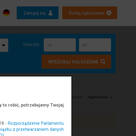
Zaloguj się
Dodaj ogłoszenie
Cena (zł):
-
WYSZUKAJ OGŁOSZENIE
Sortuj po:
Najnowsze
 to robić, potrzebujemy Twojej
18 -
Rozporządzenie Parlamentu
związku z przetwarzaniem danych
O)