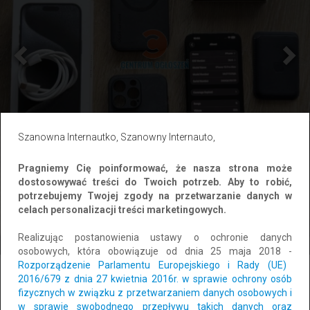
Szanowna Internautko, Szanowny Internauto,
Pragniemy Cię poinformować, że nasza strona może
dostosowywać treści do Twoich potrzeb. Aby to robić,
potrzebujemy Twojej zgody na przetwarzanie danych w
celach personalizacji treści marketingowych.
Realizując postanowienia ustawy o ochronie danych
osobowych, która obowiązuje od dnia 25 maja 2018 -
Rozporządzenie Parlamentu Europejskiego i Rady (UE)
2016/679 z dnia 27 kwietnia 2016r. w sprawie ochrony osób
fizycznych w związku z przetwarzaniem danych osobowych i
500 zł
Cena:
w sprawie swobodnego przepływu takich danych oraz