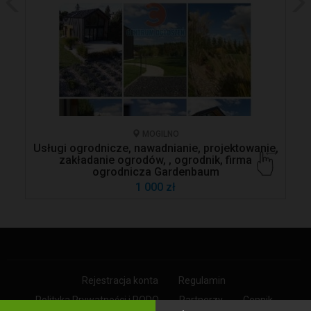
MOGILNO
Usługi ogrodnicze, nawadnianie, projektowanie,
zakładanie ogrodów, , ogrodnik, firma
ogrodnicza Gardenbaum
1 000 zł
Rejestracja konta
Regulamin
Polityka Prywatności i RODO
Partnerzy
Cennik