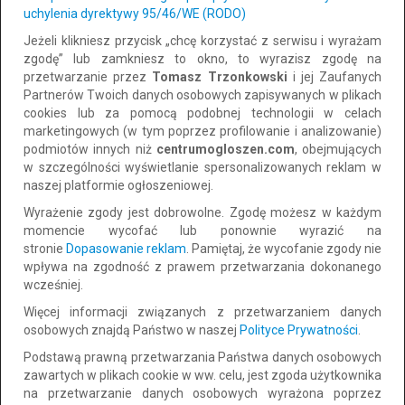
do negocjacji
uchylenia dyrektywy 95/46/WE (RODO)
Jeżeli klikniesz przycisk „chcę korzystać z serwisu i wyrażam
Wyślij propozycję
zgodę” lub zamkniesz to okno, to wyrazisz zgodę na
przetwarzanie przez
Tomasz Trzonkowski
i jej Zaufanych
Partnerów Twoich danych osobowych zapisywanych w plikach
cookies lub za pomocą podobnej technologii w celach
Szczegóły ogłoszenia
marketingowych (w tym poprzez profilowanie i analizowanie)
podmiotów innych niż
centrumogloszen.com
, obejmujących
w szczególności wyświetlanie spersonalizowanych reklam w
Używany iPhone 15 Pro Max, w doskonałym stanie, działający
naszej platformie ogłoszeniowej.
zgodnie z przeznaczeniem. Otrzymałem iPhone'a 17 Pro Max w
Wyrażenie zgody jest dobrowolne. Zgodę możesz w każdym
prezencie i chciałbym go sprzedać w niskiej cenie każdemu
momencie wycofać lub ponownie wyrazić na
szczęśliwcowi. Ten produkt jest dostępny na stronie
stronie
Dopasowanie reklam
. Pamiętaj, że wycofanie zgody nie
https://smartwaveuk.com. Kup bezpośrednio i zobacz inne
wpływa na zgodność z prawem przetwarzania dokonanego
produkty. Lub napisz na adres: swaveuk@gmail.com WhatsApp:
wcześniej.
+48 726 408 767 Strona internetowa: https://smartwaveuk.com/
Więcej informacji związanych z przetwarzaniem danych
osobowych znajdą Państwo w naszej
Polityce Prywatności
.
Podstawą prawną przetwarzania Państwa danych osobowych
Kategoria:
zawartych w plikach cookie w ww. celu, jest zgoda użytkownika
Elektronika
na przetwarzanie danych osobowych wyrażona poprzez