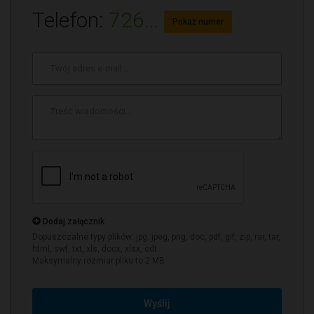
Telefon:
726...
Pokaż numer
Adres
e-
mail
*
Treść
wiadomości
*
Dodaj załącznik
Dopuszczalne typy plików: jpg, jpeg, png, doc, pdf, gif, zip, rar, tar,
html, swf, txt, xls, docx, xlsx, odt
Maksymalny rozmiar pliku to 2 MB
Wyślij