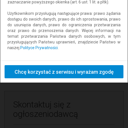
Typ transakcji:
zaznaczanie powyższego okienka (art. 6 ust. 1 lit. a pltk).
Sprzedam
Użytkownikom przysługują następujące prawa: prawo żądania
Oferta od:
dostępu do swoich danych, prawo do ich sprostowania, prawo
Osoby prywatnej
do usunięcia danych, prawo do ograniczenia przetwarzania
oraz prawo do przenoszenia danych. Więcej informacji na
Miejscowość:
temat przetwarzania Państwa danych osobowych, w tym
Lubrza
przysługujących Państwu uprawnień, znajdziecie Państwo w
naszej
Polityce Prywatności
.
Województwo:
lubuskie
E-mail:
waleckaannamariawalecka@gmail.com
Chcę korzystać z serwisu i wyrażam zgodę
Skontaktuj się z
ogłoszeniodawcą