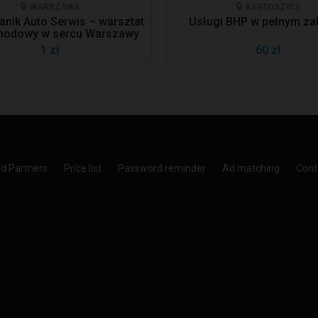
WARSZAWA
BARTOSZYCE
nik Auto Serwis – warsztat
Usługi BHP w pełnym za
odowy w sercu Warszawy
1 zł
60 zł
ed Partners
Price list
Password reminder
Ad matching
Cont