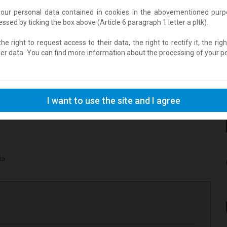
h. Jednak żeby utrzymać ten chód potrzebuje dalszej fachowej
your personal data contained in cookies in the abovementioned purpo
czy przed negatywnym skutkiem choroby.
sed by ticking the box above (Article 6 paragraph 1 letter a pltk).
e right to request access to their data, the right to rectify it, the righ
nia PIT oraz możesz dokonać wpłaty na dalsze leczenie
fer data. You can find more information about the processing of your per
I want to use the site and I agree
ia