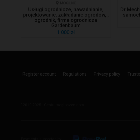
MOGILNO
Usługi ogrodnicze, nawadnianie,
Dr Mecha
projektowanie, zakładanie ogrodów, ,
samoch
ogrodnik, firma ogrodnicza
Gardenbaum
1 000 zł
Register account
Regulations
Privacy policy
Trust
' 2010-2025 - Centrumogloszen.com -
Payments supported by: