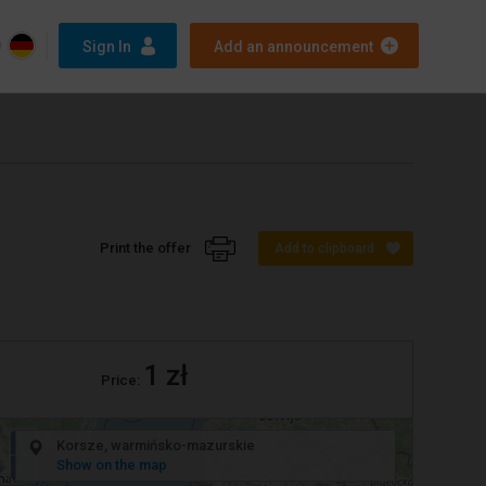
Sign In
Add an announcement
Print the offer
Add to clipboard
1 zł
Price:
+
Korsze, warmińsko-mazurskie
−
Show on the map