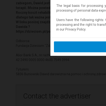
zabiegom, Dawid jest w stanie samodzielnie iść na nogac
The legal basis for processing 
terapii. Można powiedzieć, że to jedyny lek zapobiegaw
processing of personal data expres
Roczny koszt rehabilitacji często sięga kwoty 50 tyś
dlatego tak ważna jest każda pomoc.
Users have the following rights: th
W linku poniżej znajdziesz darmowy program do rozlicze
processing and the right to trans
Dawida ?
in our Privacy Policy.
https://dzieciom.pl/podopieczni/5836
Odbiorca:
Fundacja Dzieciom "Zdążyć z Pomocą"
Alior Bank S.A., nr rachunku:
42 2490 0005 0000 4600 7549 3994
Tytułem:
5836 Buniowski Dawid darowizna na pomoc i ochronę zdrow
Contact the advertiser