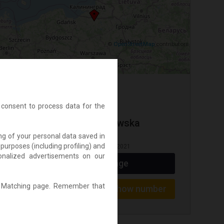
©
OpenStreetMap
contributors
 consent to process data for the
Jadwiga Buniowska
ing of your personal data saved in
● Off line
purposes (including profiling) and
Here since: February 2021
rsonalized advertisements on our
Write a message
Ad Matching page. Remember that
Show number
Tel:
509...