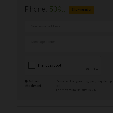
Phone:
509...
Show number
E-
mail
address
*
Message
content
*
Add an
Permitted file types: jpg, jpeg, png, doc, pdf,
attachment
odt
The maximum file size is 2 MB