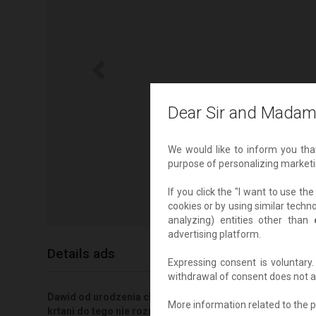
Dear Sir and Madam
We would like to inform you tha
purpose of personalizing marketi
If you click the "I want to use t
cookies or by using similar techn
analyzing) entities other than
advertising platform.
Details ads
Expressing consent is voluntar
withdrawal of consent does not af
Dawid od urodzenia choruje na Dziecięce Porażenie Mó
More information related to the p
krtani do tego nie rozmawia. Tylko dzięki systematycznej 