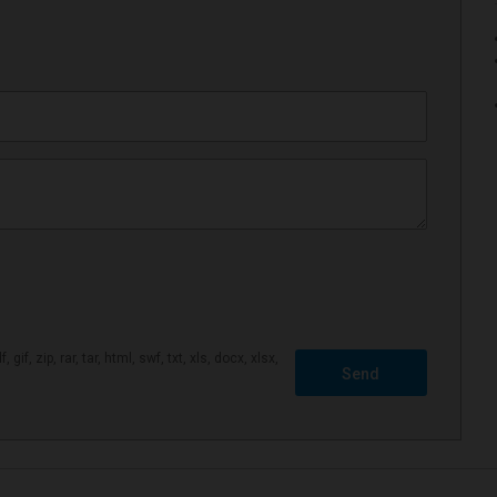
 gif, zip, rar, tar, html, swf, txt, xls, docx, xlsx,
Send