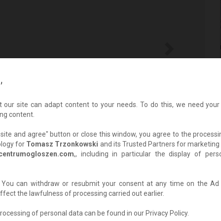
,
t our site can adapt content to your needs. To do this, we need your
ng content.
he site and agree" button or close this window, you agree to the process
ology for
Tomasz Trzonkowski
and its Trusted Partners for marketing 
centrumogloszen.com
,, including in particular the display of pe
y. You can withdraw or resubmit your consent at any time on the 
fect the lawfulness of processing carried out earlier.
zgowe czterokończynowe, padaczkę lekooporną, wiotkość
rocessing of personal data can be found in our Privacy Policy.
i wieloletniej rehabilitacji oraz licznym, często bolesnym