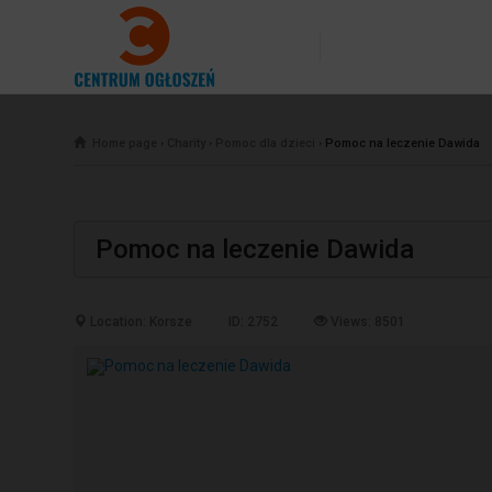
Home page
›
Charity
›
Pomoc dla dzieci
›
Pomoc na leczenie Dawida
Pomoc na leczenie Dawida
Location: Korsze
ID: 2752
Views: 8501
Previous