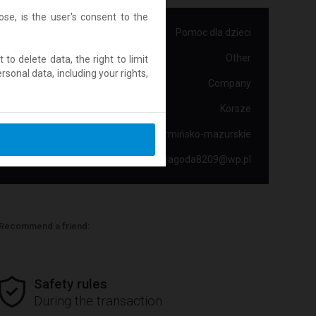
se, is the user's consent to the
Category:
Pomoc dla dzieci
Transaction type:
Other
t to delete data, the right to limit
sonal data, including your rights,
Offer from:
Company
Place:
Korsze
State:
warmińsko-mazurskie
E-mail:
jagoda8209@wp.pl
Recommend a friend:
Safety rules
During the transaction