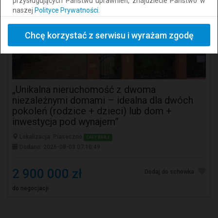
przysługujących Państwu uprawnień, znajdziecie Państwo w
naszej
Polityce Prywatności
.
Chcę korzystać z serwisu i wyrażam zgodę
„Unikalna nieruchomość z dwoma
niezależnymi domami – idealna dla dwóch
pokoleń (rodzice + dzieci) lub dom +
inwestycja pod wynajem”
Lokalizacja: Piaseczno
CAŁY KRAJ
Dodano: 2026-08-03 07:10:49
2 900 000 zł
Dodaj do schowka
do negocjacji