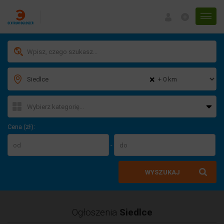
Menu
×
Cena (zł):
-
WYSZUKAJ
Ogłoszenia
Siedlce