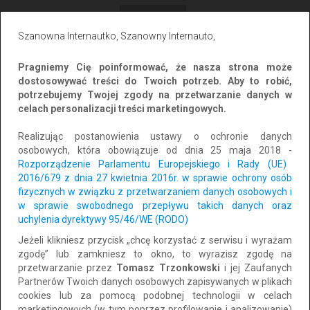
Wszystkie
Prywatne
Firmowe
Szanowna Internautko, Szanowny Internauto,
Sortuj po:
Najtańsze
Pragniemy Cię poinformować, że nasza strona może
dostosowywać treści do Twoich potrzeb. Aby to robić,
potrzebujemy Twojej zgody na przetwarzanie danych w
celach personalizacji treści marketingowych.
Realizując postanowienia ustawy o ochronie danych
osobowych, która obowiązuje od dnia 25 maja 2018 -
Rozporządzenie Parlamentu Europejskiego i Rady (UE)
2016/679 z dnia 27 kwietnia 2016r. w sprawie ochrony osób
fizycznych w związku z przetwarzaniem danych osobowych i
w sprawie swobodnego przepływu takich danych oraz
uchylenia dyrektywy 95/46/WE (RODO)
Wypełniaj Ankiety Za Pieniądze
Jeżeli klikniesz przycisk „chcę korzystać z serwisu i wyrażam
Lokalizacja: Łódź
CAŁY KRAJ
zgodę” lub zamkniesz to okno, to wyrazisz zgodę na
Dodano: 2025-04-09 16:02:07
przetwarzanie przez
Tomasz Trzonkowski
i jej Zaufanych
Partnerów Twoich danych osobowych zapisywanych w plikach
cookies lub za pomocą podobnej technologii w celach
za darmo
Dodaj do schowka
marketingowych (w tym poprzez profilowanie i analizowanie)