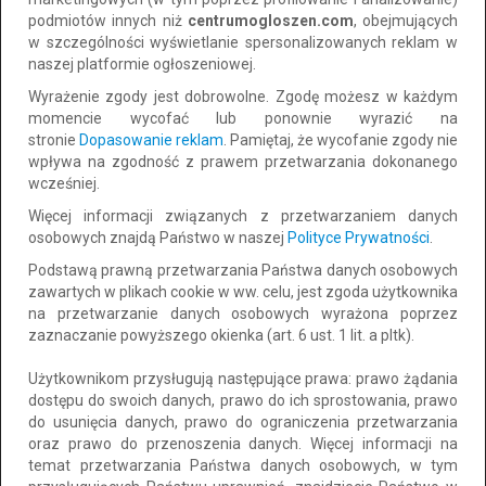
podmiotów innych niż
centrumogloszen.com
, obejmujących
w szczególności wyświetlanie spersonalizowanych reklam w
naszej platformie ogłoszeniowej.
Wyrażenie zgody jest dobrowolne. Zgodę możesz w każdym
momencie wycofać lub ponownie wyrazić na
stronie
Dopasowanie reklam
. Pamiętaj, że wycofanie zgody nie
wpływa na zgodność z prawem przetwarzania dokonanego
wcześniej.
Więcej informacji związanych z przetwarzaniem danych
osobowych znajdą Państwo w naszej
Polityce Prywatności
.
Szybka i bezpłatna obsługa pożyczki.
Podstawą prawną przetwarzania Państwa danych osobowych
zawartych w plikach cookie w ww. celu, jest zgoda użytkownika
Lokalizacja: Krasiczyn
CAŁY KRAJ
na przetwarzanie danych osobowych wyrażona poprzez
Dodano: 2026-08-04 13:22:37
zaznaczanie powyższego okienka (art. 6 ust. 1 lit. a pltk).
5 000 zł
Użytkownikom przysługują następujące prawa: prawo żądania
Dodaj do schowka
dostępu do swoich danych, prawo do ich sprostowania, prawo
do negocjacji
do usunięcia danych, prawo do ograniczenia przetwarzania
oraz prawo do przenoszenia danych. Więcej informacji na
temat przetwarzania Państwa danych osobowych, w tym