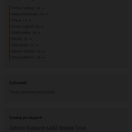
Firmy i usługi
(0)
Nieruchomości
(1)
Praca
(1)
Dom i ogród
(0)
Elektronika
(0)
Moda
(0)
Dla dzieci
(1)
Sport i hobby
(0)
Pomoc&NGO
(0)
Schowek
Twój schowek jest pusty
Szukaj po tagach
Łódź
Żukowo
Krasiczyn
Widawa
Toruń