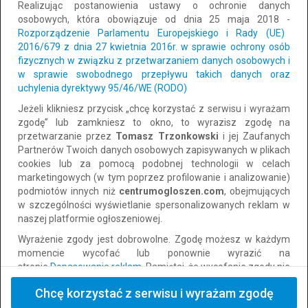
Realizując postanowienia ustawy o ochronie danych
Wszystkie
Prywatne
Firmowe
osobowych, która obowiązuje od dnia 25 maja 2018 -
Rozporządzenie Parlamentu Europejskiego i Rady (UE)
2016/679 z dnia 27 kwietnia 2016r. w sprawie ochrony osób
Sortuj po:
Najnowsze
fizycznych w związku z przetwarzaniem danych osobowych i
w sprawie swobodnego przepływu takich danych oraz
uchylenia dyrektywy 95/46/WE (RODO)
Żadne z ogłoszeń nie pasuje do wymaganych kryteriów.
Jeżeli klikniesz przycisk „chcę korzystać z serwisu i wyrażam
zgodę” lub zamkniesz to okno, to wyrazisz zgodę na
przetwarzanie przez
Tomasz Trzonkowski
i jej Zaufanych
Partnerów Twoich danych osobowych zapisywanych w plikach
cookies lub za pomocą podobnej technologii w celach
marketingowych (w tym poprzez profilowanie i analizowanie)
podmiotów innych niż
centrumogloszen.com
, obejmujących
w szczególności wyświetlanie spersonalizowanych reklam w
Powiadomimy Cię na e-mail
naszej platformie ogłoszeniowej.
o
nowych podobnych
Wyrażenie zgody jest dobrowolne. Zgodę możesz w każdym
ofertach
momencie wycofać lub ponownie wyrazić na
stronie
Dopasowanie reklam
. Pamiętaj, że wycofanie zgody nie
wpływa na zgodność z prawem przetwarzania dokonanego
Powiadamiaj
Chcę korzystać z serwisu i wyrażam zgodę
wcześniej.