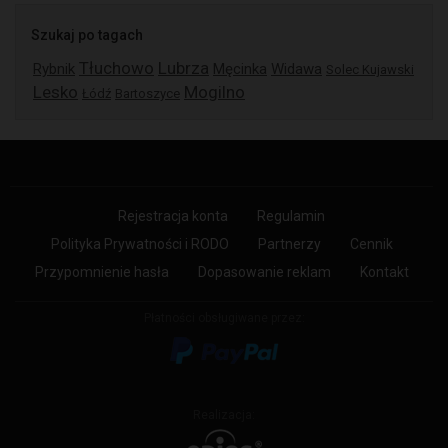
Szukaj po tagach
Tłuchowo
Lubrza
Rybnik
Męcinka
Widawa
Solec Kujawski
Lesko
Mogilno
Łódź
Bartoszyce
Rejestracja konta
Regulamin
Polityka Prywatności i RODO
Partnerzy
Cennik
Przypomnienie hasła
Dopasowanie reklam
Kontakt
Płatności obsługiwane przez:
Realizacja: