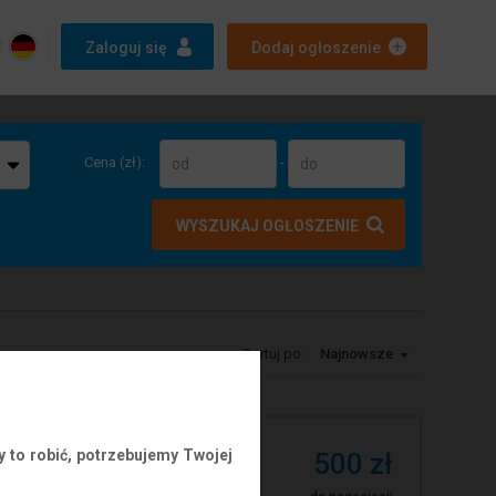
Zaloguj się
Dodaj ogłoszenie
Cena (zł):
-
WYSZUKAJ OGŁOSZENIE
Sortuj po:
Najnowsze
 to robić, potrzebujemy Twojej
500 zł