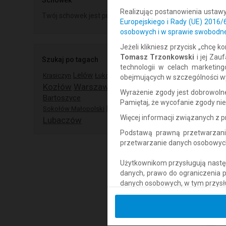
Schowek
Realizując postanowienia ustaw
Twój schowek jest pusty
Europejskiego i Rady (UE) 2016
osobowych i w sprawie swobodne
Jeżeli klikniesz przycisk „chcę
Tomasz Trzonkowski
i jej Za
Szukaj po tagach
technologii w celach marketin
Lelów
Krasiczyn
Łukowa
Besko
obejmujących w szczególności wy
Kozłów
Warszawa
Wyrażenie zgody jest dobrowol
Bartoszyce
Pamiętaj, że wycofanie zgody n
Lesko
Sokołów Małopolski
Więcej informacji związanych z
Lubaczów
Podstawą prawną przetwarzani
przetwarzanie danych osobowych w
Użytkownikom przysługują następ
danych, prawo do ograniczenia 
danych osobowych, w tym przysł