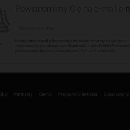
Powiadomimy Cię na e-mail o
n
Podany adres e-mail wykorzystamy do dostarczenia wybranych powiad
zapoznałeś/aś się i akceptujesz Regulamin, a także Politykę Prywatnośc
przetwarzania danych osobowych przez Tomasz Trzonkowski.
RODO
Partnerzy
Cennik
Przypomnienie hasła
Dopasowanie 