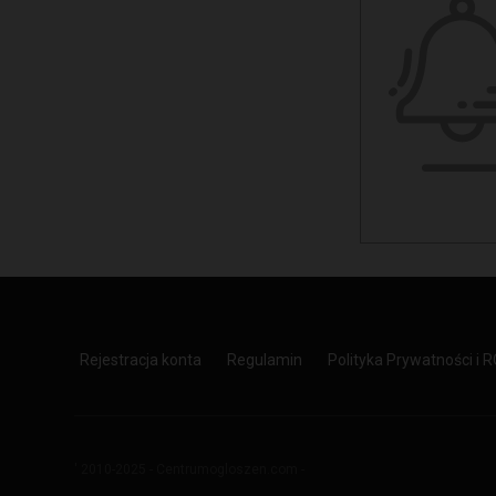
Rejestracja konta
Regulamin
Polityka Prywatności i 
' 2010-2025 - Centrumogloszen.com -