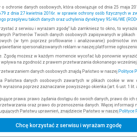
y o ochronie danych osobowych, która obowiązuje od dnia 25 maja 20
/679 z dnia 27 kwietnia 2016r. w sprawie ochrony osób fizycznych w 
go przepływu takich danych oraz uchylenia dyrektywy 95/46/WE (ROD
Lokalizacja: Lubrza
 korzystać z serwisu i wyrażam zgodę” lub zamkniesz to okno, to wyraz
Dodano: 2026-05-30 09:36:28
ufanych Partnerów Twoich danych osobowych zapisywanych w plikach
gowych (w tym poprzez profilowanie i analizowanie) podmiotów in
świetlanie spersonalizowanych reklam w naszej platformie ogłoszeni
iPhone 16 pro max Na sprzedaż
ne. Zgodę możesz w każdym momencie wycofać lub ponownie wyrazić
ie wpływa na zgodność z prawem przetwarzania dokonanego wcześniej
Elektronika
› Sprzedam
 przetwarzaniem danych osobowych znajdą Państwo w naszej
Polityce 
a Państwa danych osobowych zawartych w plikach cookie w ww. ce
yrażona poprzez zaznaczanie powyższego okienka (art. 6 ust. 1 lit. a 
Lokalizacja: Lubrza
Dodano: 2026-05-30 09:36:27
ujące prawa: prawo żądania dostępu do swoich danych, prawo do ich 
przetwarzania oraz prawo do przenoszenia danych. Więcej informacji
ugujących Państwu uprawnień, znajdziecie Państwo w naszej
Polityce
Chcę korzystać z serwisu i wyrażam zgodę