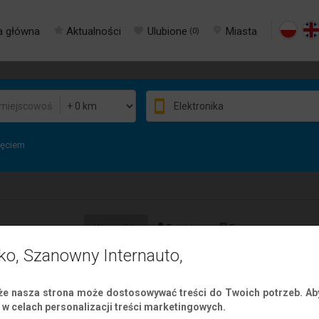
a główna
Aktualności
Ulubione
Miasta
(
0
)
jęciem
Wszystkie
Prywatne
Firmowe
ko, Szanowny Internauto,
iPhone 15 pro max Na sprzedaż
e nasza strona może dostosowywać treści do Twoich potrzeb. Aby
w celach personalizacji treści marketingowych.
Elektronika
› Sprzedam