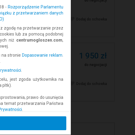
do negocjacji
18 -
Rozporządzenie Parlamentu
związku z przetwarzaniem danych
O)
Dodaj do schowka
isz zgodę na przetwarzanie przez
 cookies lub za pomocą podobnej
nych niż
centrumogloszen.com
,
owej.
1 950 zł
 na stronie
Dopasowanie reklam
.
.
do negocjacji
Prywatności
.
lu, jest zgoda użytkownika na
Dodaj do schowka
pltk).
sprostowania, prawo do usunięcia
 na temat przetwarzania Państwa
 Prywatności
.