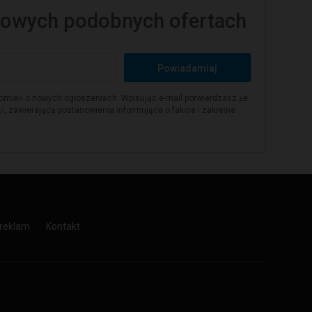
owych podobnych ofertach
Powiadamiaj
omień o nowych ogłoszeniach. Wpisując e-mail potwierdzasz że
i, zawierającą postanowienia informujące o fakcie i zakresie
reklam
Kontakt