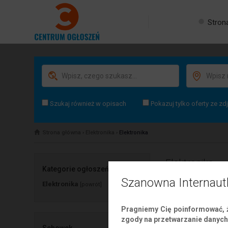
Stron
Szukaj również w opisach
Pokazuj tylko oferty ze zd
Strona główna
›
Elektronika
›
Elektronika
Elektronika
Kategorie ogłoszeń
Szanowna Internaut
Elektronika
[powrót]
Pragniemy Cię poinformować, ż
zgody na przetwarzanie danych 